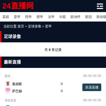
24直播网
英超
意甲
西甲
德甲
法甲
中超
欧洲杯
欧冠
欧协
当前位置:
首页
>
足球录像
>
意甲
足球录像
共
0
条记录
最新直播
08-06 00:30
欧冠
0
奥胡斯
高清直播
0
萨巴赫
08-06 00:30
球会友谊